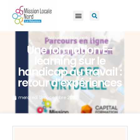
Actualité
,
Nos actus
Une formation E-
learning sur le
handicap au travail :
retour d’expériences
mercredi 13 décembre 2023