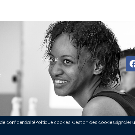
Sui
Proxibus
e
 de confidentialité
Politique cookies
Gestion des cookies
Signaler 