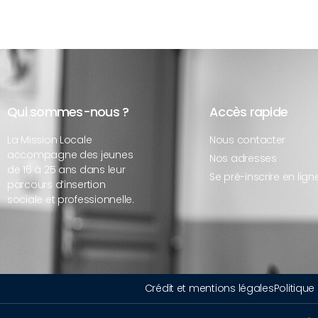
Qui sommes-nous ?
Accès rapide
La Mission Locale
Nous contacter
accompagne des jeunes
Nos adresses
de 16 à 25 ans dans leur
Se pré-inscrire en lign
parcours d’insertion
sociale et professionnelle.
Crédit et mentions légales
Politique