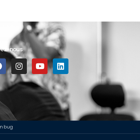
vez-nous
un bug