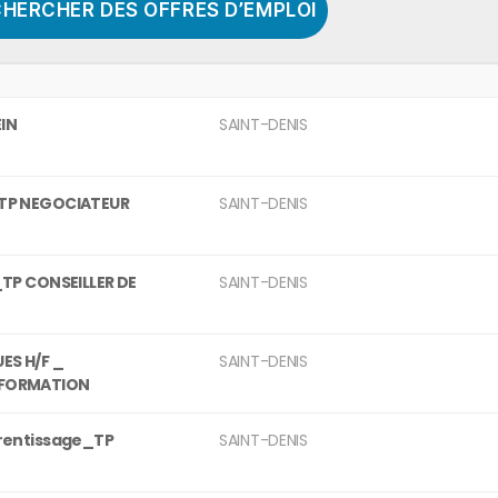
EIN
SAINT-DENIS
_TP NEGOCIATEUR
SAINT-DENIS
_TP CONSEILLER DE
SAINT-DENIS
ES H/F _
SAINT-DENIS
 FORMATION
prentissage_TP
SAINT-DENIS