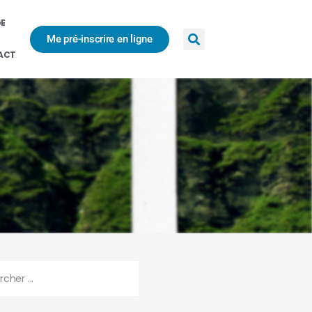
GE
Me pré-inscrire en ligne
ACT