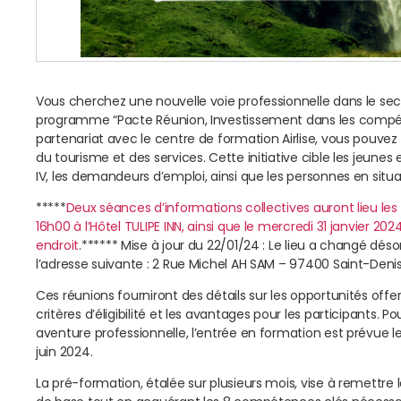
Vous cherchez une nouvelle voie professionnelle dans le sec
programme “Pacte Réunion, Investissement dans les compét
partenariat avec le centre de formation Airlise, vous pouve
du tourisme et des services. Cette initiative cible les jeune
IV, les demandeurs d’emploi, ainsi que les personnes en situ
*****
Deux séances d’informations collectives auront lieu les
16h00 à l’Hôtel TULIPE INN, ainsi que le mercredi 31 janvier
endroit
.****** Mise à jour du 22/01/24 : Le lieu a changé dé
l’adresse suivante : 2 Rue Michel AH SAM – 97400 Saint-Denis.
Ces réunions fourniront des détails sur les opportunités offe
critères d’éligibilité et les avantages pour les participants. 
aventure professionnelle, l’entrée en formation est prévue le
juin 2024.
La pré-formation, étalée sur plusieurs mois, vise à remettre l