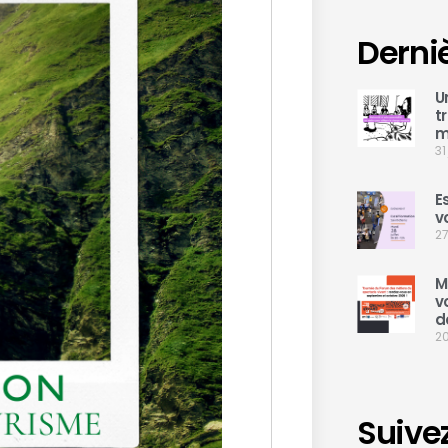
Derni
U
t
m
31
E
v
27
M
v
d
20
Suive