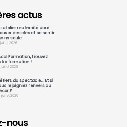
ères actus
n atelier maternité pour
rouver des clés et se sentir
oins seule
 juillet 2026
scal’Formation, trouvez
otre formation !
 juillet 2026
étiers du spectacle… Et si
ous rejoigniez l’envers du
écor ?
 juillet 2026
z-nous