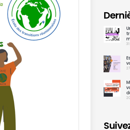
Derni
U
t
m
31
E
v
27
M
v
d
20
Suive