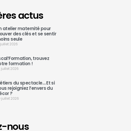
ères actus
n atelier maternité pour
rouver des clés et se sentir
oins seule
 juillet 2026
scal’Formation, trouvez
otre formation !
 juillet 2026
étiers du spectacle… Et si
ous rejoigniez l’envers du
écor ?
 juillet 2026
z-nous