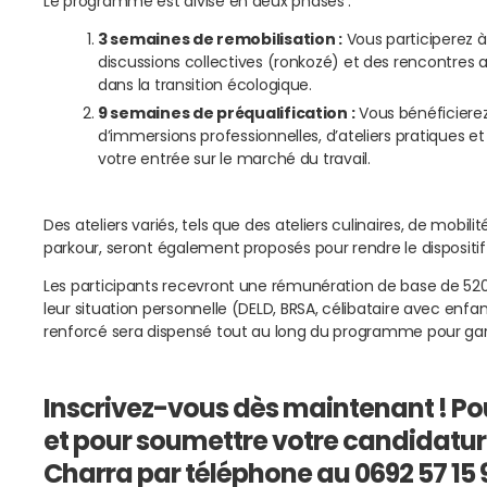
Le programme est divisé en deux phases :
3 semaines de remobilisation :
Vous participerez à 
discussions collectives (ronkozé) et des rencontres
dans la transition écologique.
9 semaines de préqualification :
Vous bénéficierez
d’immersions professionnelles, d’ateliers pratiques et
votre entrée sur le marché du travail.
Des ateliers variés, tels que des ateliers culinaires, de mobilit
parkour, seront également proposés pour rendre le dispositif p
Les participants recevront une rémunération de base de 520€
leur situation personnelle (DELD, BRSA, célibataire avec en
renforcé sera dispensé tout au long du programme pour garan
Inscrivez-vous dès maintenant ! Po
et pour soumettre votre candidatu
Charra par téléphone au 0692 57 15 