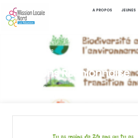
A PROPOS
JEUNES
Actualité
,
Informations
Rejoignez le Dispositif Deta
Transitions REunionnaise
jeudi 4 juillet 2024