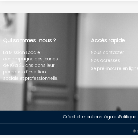
Qui sommes-nous ?
Accès rapide
La Mission Locale
Nous contacter
accompagne des jeunes
Nos adresses
de 16 à 25 ans dans leur
Se pré-inscrire en lign
parcours d’insertion
sociale et professionnelle.
Crédit et mentions légales
Politique
© 