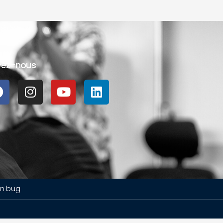
vez-nous
un bug