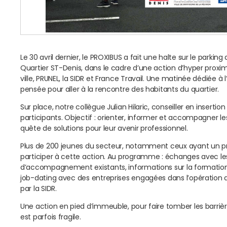
Le 30 avril dernier, le PROXIBUS a fait une halte sur le parki
Quartier ST-Denis, dans le cadre d’une action d’hyper proxim
ville, PRUNEL, la SIDR et France Travail. Une matinée dédiée à l’
pensée pour aller à la rencontre des habitants du quartier.
Sur place, notre collègue Julian Hilaric, conseiller en insertion 
participants. Objectif : orienter, informer et accompagner l
quête de solutions pour leur avenir professionnel.
Plus de 200 jeunes du secteur, notamment ceux ayant un proj
participer à cette action. Au programme : échanges avec les 
d’accompagnement existants, informations sur la formation, 
job-dating avec des entreprises engagées dans l’opération
par la SIDR.
Une action en pied d’immeuble, pour faire tomber les barrières
est parfois fragile.