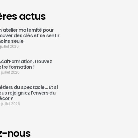
ères actus
n atelier maternité pour
rouver des clés et se sentir
oins seule
 juillet 2026
scal’Formation, trouvez
otre formation !
 juillet 2026
étiers du spectacle… Et si
ous rejoigniez l’envers du
écor ?
 juillet 2026
z-nous