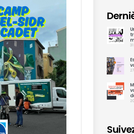
Derni
U
t
m
31
E
v
27
M
v
d
20
Suive