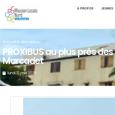
A PROPOS
JEUNES
Actualité
,
Nos actus
PROXIBUS au plus près des
Marcadet
lundi 12 mai 2025