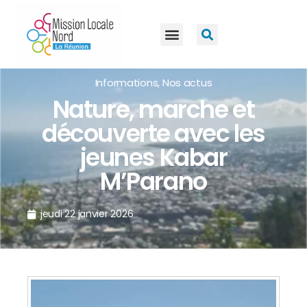
Informations
,
Nos actus
Nature, marche et
découverte avec les
jeunes Kabar
M’Parano
jeudi 22 janvier 2026