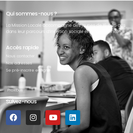
Qui sommes-nous ?
La Mission Locale accompagne des jeunes de 16 à 25 ans
dans leur parcours d’insertion sociale et professionnelle.
Accès rapide
Nous contacter
Nos adresses
Se pré-inscrire en ligne
Proxibus
Suivez-nous