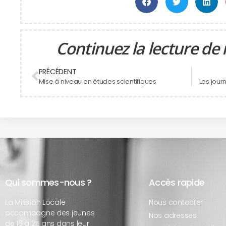
Continuez la lecture de 
PRÉCÉDENT
Mise à niveau en études scientifiques
Les jour
Qui sommes-nous ?
Accès rapide
La Mission Locale
Nous contacter
accompagne des jeunes
Nos adresses
de 16 à 25 ans dans leur