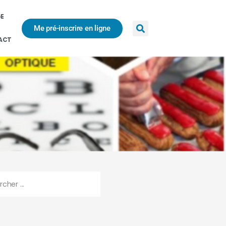
GE
Me pré-inscrire en ligne
ACT