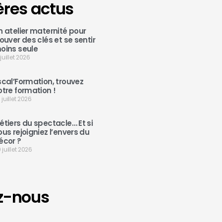
ères actus
n atelier maternité pour
rouver des clés et se sentir
oins seule
 juillet 2026
scal’Formation, trouvez
otre formation !
 juillet 2026
étiers du spectacle… Et si
ous rejoigniez l’envers du
écor ?
 juillet 2026
z-nous