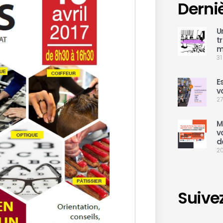
Derni
U
t
m
31
E
v
27
M
v
d
20
Suive