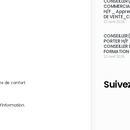
CONSEILLER(
COMMERCIAL
H/F _ Appre
DE VENTE_
22 avril 2026
CONSEILLER(
PORTER H/F
CONSEILLER
FORMATION
22 avril 2026
Suive
s de confort
’information.