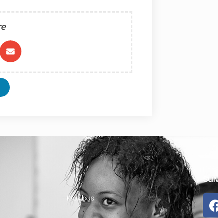
re
Sui
Proxibus