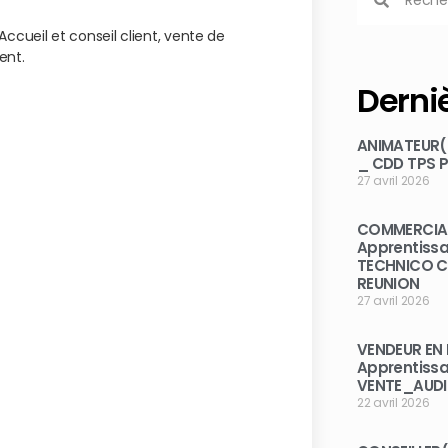
ccueil et conseil client, vente de
ent.
Derniè
ANIMATEUR(T
_ CDD TPS P
27 avril 2026
COMMERCIAL
Apprentiss
TECHNICO 
REUNION
27 avril 2026
VENDEUR EN 
Apprentiss
VENTE_AUD
22 avril 2026