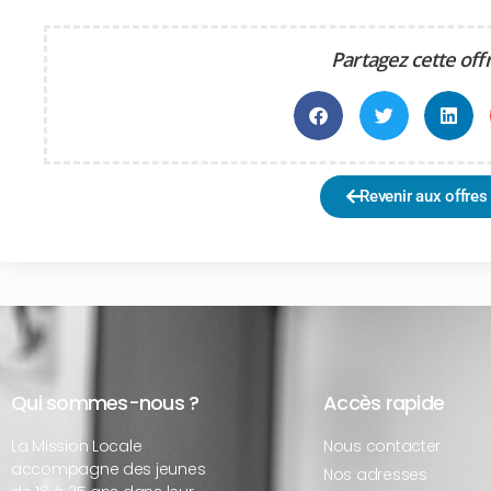
Partagez cette off
Revenir aux offres
Qui sommes-nous ?
Accès rapide
La Mission Locale
Nous contacter
accompagne des jeunes
Nos adresses