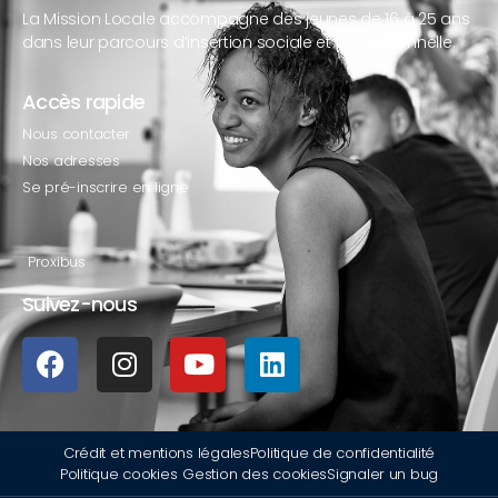
La Mission Locale accompagne des jeunes de 16 à 25 ans
dans leur parcours d’insertion sociale et professionnelle.
Accès rapide
Nous contacter
Nos adresses
Se pré-inscrire en ligne
Proxibus
Suivez-nous
Crédit et mentions légales
Politique de confidentialité
Politique cookies
Gestion des cookies
Signaler un bug