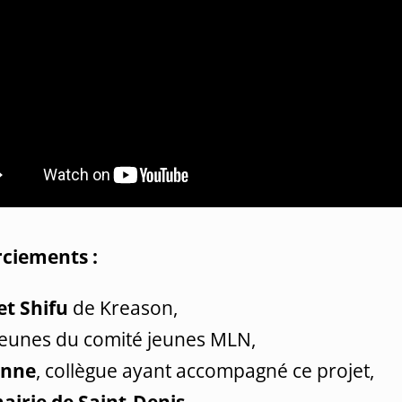
ciements :
 et Shifu
de Kreason,
jeunes du comité jeunes MLN,
anne
, collègue ayant accompagné ce projet,
airie de Saint-Denis
,