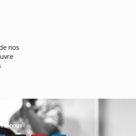
 de nos
ouvre
s
vez-nous