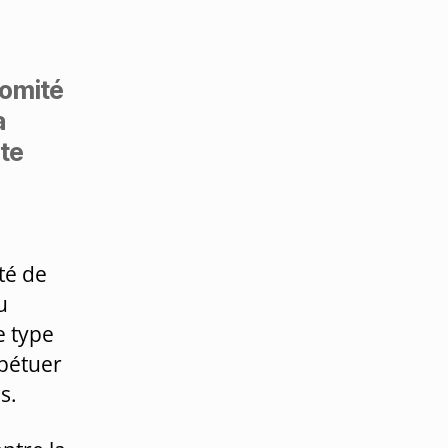
comité
a
ête
té de
u
e type
rpétuer
s.