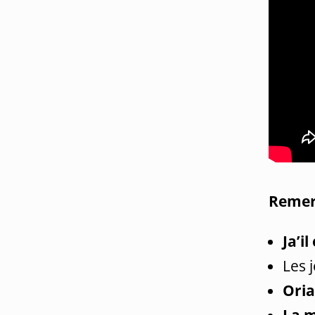
Remer
Ja’il
Les 
Ori
La m