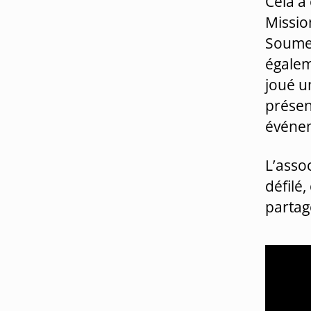
Cela a
Missio
Soumer
égalem
joué un
présen
événe
L’asso
défilé
partag