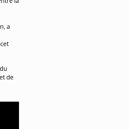
ntre la
n, a
a
 cet
 du
et de