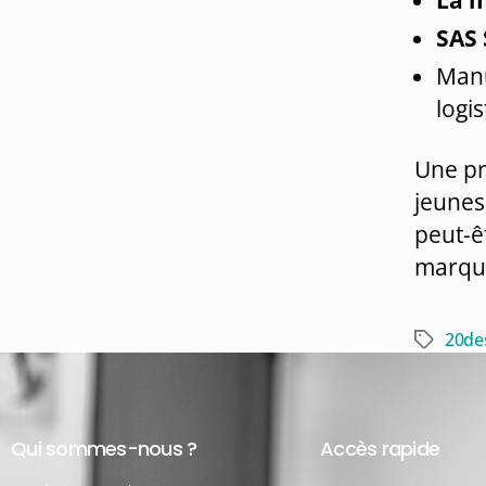
SAS
Manu
logi
Une pr
jeunes
peut-ê
marqua
20d
Qui sommes-nous ?
Accès rapide