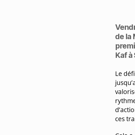
Vendr
de la
premi
Kaf à
Le défi
jusqu’
valoris
rythme
d’acti
ces tra