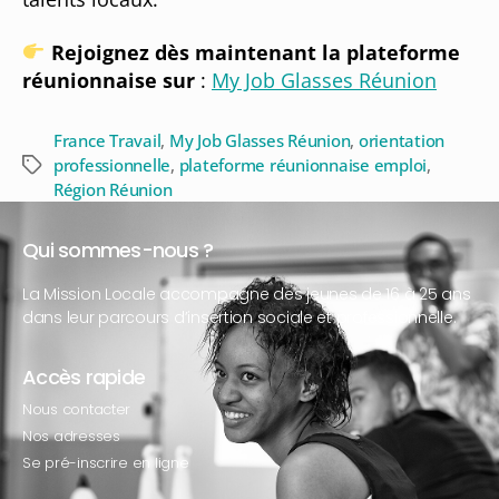
Rejoignez dès maintenant la plateforme
réunionnaise sur
:
My Job Glasses Réunion
France Travail
,
My Job Glasses Réunion
,
orientation
professionnelle
,
plateforme réunionnaise emploi
,
Région Réunion
Qui sommes-nous ?
La Mission Locale accompagne des jeunes de 16 à 25 ans
dans leur parcours d’insertion sociale et professionnelle.
Accès rapide
Nous contacter
Nos adresses
Se pré-inscrire en ligne