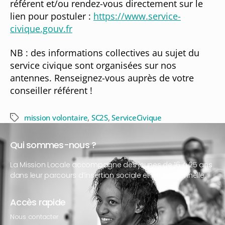
référent et/ou rendez-vous directement sur le
lien pour postuler :
https://www.service-
civique.gouv.fr
NB : des informations collectives au sujet du
service civique sont organisées sur nos
antennes. Renseignez-vous auprès de votre
conseiller référent !
mission volontaire
,
SC2S
,
ServiceCivique
Qui sommes-nous ?
La Mission Locale accompagne des jeunes de 16 à 25 ans
dans leur parcours d’insertion sociale et professionnelle.
Accès rapide
Nous contacter